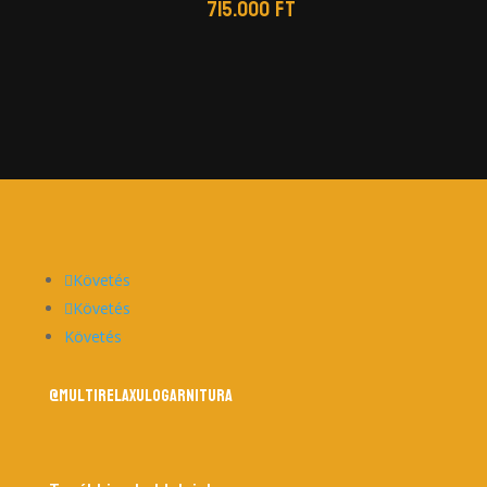
715.000
Ft
Követés
Követés
Követés
@multirelaxulogarnitura