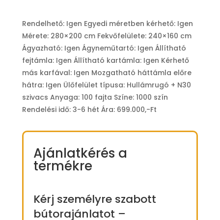
Rendelhető: Igen Egyedi méretben kérhető: Igen
Mérete: 280×200 cm Fekvőfelülete: 240×160 cm
Ágyazható: Igen Ágyneműtartó: Igen Állítható
fejtámla: Igen Állítható kartámla: Igen Kérhető
más karfával: Igen Mozgatható háttámla előre
hátra: Igen Ülőfelület típusa: Hullámrugó + N30
szivacs Anyaga: 100 fajta Színe: 1000 szín
Rendelési idő: 3-6 hét Ára: 699.000,-Ft
Ajánlatkérés a
termékre
Kérj személyre szabott
bútorajánlatot –