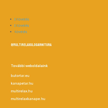
Követés
Követés
Követés
@multirelaxulogarnitura
További weboldalaink
butortar.eu
kanapetar.hu
multirelax.hu
multirelaxkanape.hu