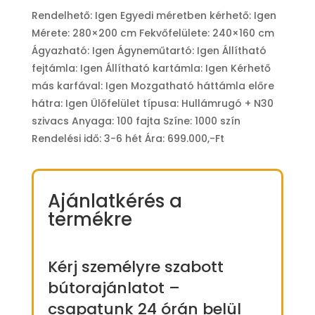
Rendelhető: Igen Egyedi méretben kérhető: Igen
Mérete: 280×200 cm Fekvőfelülete: 240×160 cm
Ágyazható: Igen Ágyneműtartó: Igen Állítható
fejtámla: Igen Állítható kartámla: Igen Kérhető
más karfával: Igen Mozgatható háttámla előre
hátra: Igen Ülőfelület típusa: Hullámrugó + N30
szivacs Anyaga: 100 fajta Színe: 1000 szín
Rendelési idő: 3-6 hét Ára: 699.000,-Ft
Ajánlatkérés a
termékre
Kérj személyre szabott
bútorajánlatot –
csapatunk 24 órán belül