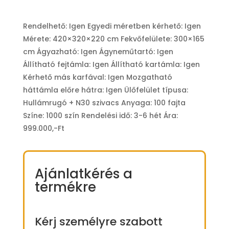
Rendelhető: Igen Egyedi méretben kérhető: Igen
Mérete: 420×320×220 cm Fekvőfelülete: 300×165
cm Ágyazható: Igen Ágyneműtartó: Igen
Állítható fejtámla: Igen Állítható kartámla: Igen
Kérhető más karfával: Igen Mozgatható
háttámla előre hátra: Igen Ülőfelület típusa:
Hullámrugó + N30 szivacs Anyaga: 100 fajta
Színe: 1000 szín Rendelési idő: 3-6 hét Ára:
999.000,-Ft
Ajánlatkérés a
termékre
Kérj személyre szabott