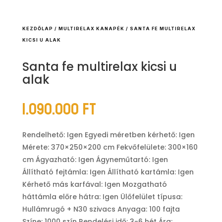
KEZDŐLAP
/
MULTIRELAX KANAPÉK
/ SANTA FE MULTIRELAX
KICSI U ALAK
Santa fe multirelax kicsi u
alak
1.090.000
Ft
Rendelhető: Igen Egyedi méretben kérhető: Igen
Mérete: 370×250×200 cm Fekvőfelülete: 300×160
cm Ágyazható: Igen Ágyneműtartó: Igen
Állítható fejtámla: Igen Állítható kartámla: Igen
Kérhető más karfával: Igen Mozgatható
háttámla előre hátra: Igen Ülőfelület típusa:
Hullámrugó + N30 szivacs Anyaga: 100 fajta
Színe: 1000 szín Rendelési idő: 3-6 hét Ára: