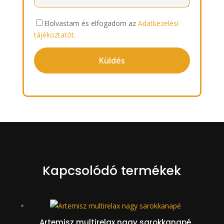
Elolvastam és elfogadom az
Adatkezelési
tájékoztatót.
Kapcsolódó termékek
Artemisz multirelax nagy sarokkanapé