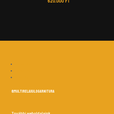
620.000
Ft
Követés
Követés
Követés
@multirelaxulogarnitura
További weboldalaink