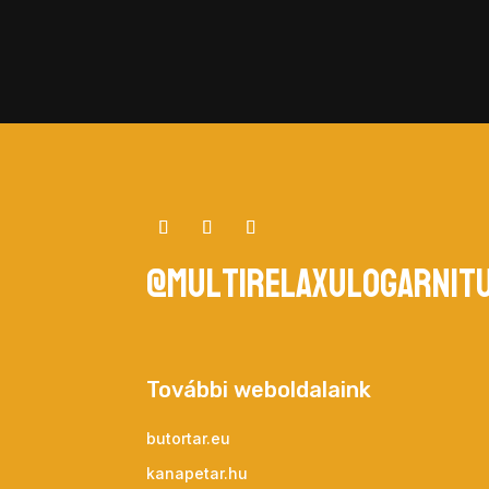
@multirelaxulogarnit
További weboldalaink
butortar.eu
kanapetar.hu