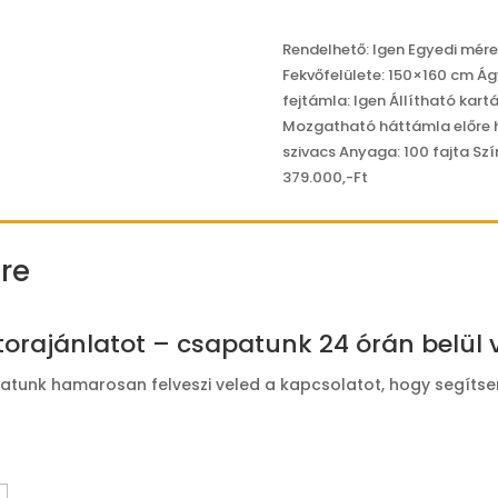
Rendelhető: Igen Egyedi mére
Fekvőfelülete: 150×160 cm Á
fejtámla: Igen Állítható kar
Mozgatható háttámla előre há
szivacs Anyaga: 100 fajta Szín
379.000,-Ft
re
torajánlatot – csapatunk 24 órán belül v
patunk hamarosan felveszi veled a kapcsolatot, hogy segítsen 