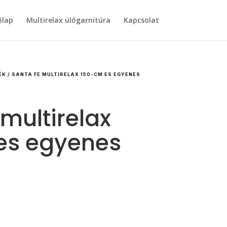
őlap
Multirelax ülőgarnitúra
Kapcsolat
ÉK
/ SANTA FE MULTIRELAX 150-CM ES EGYENES
 multirelax
es egyenes