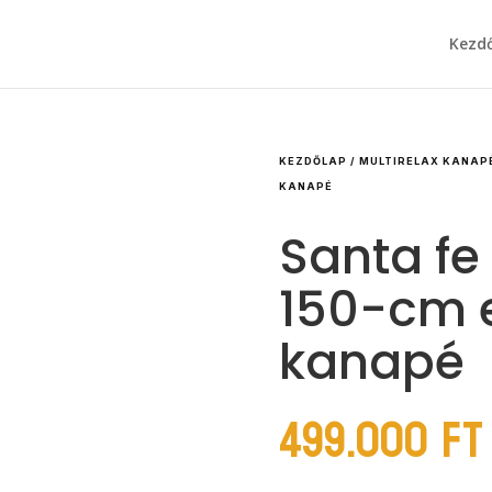
Kezd
KEZDŐLAP
/
MULTIRELAX KANAP
KANAPÉ
Santa fe
150-cm 
kanapé
499.000
Ft