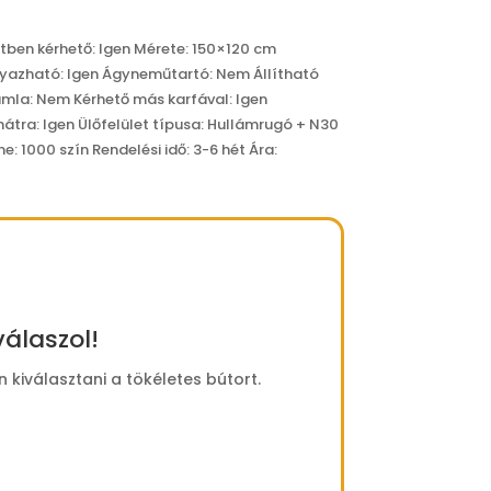
tben kérhető: Igen Mérete: 150×120 cm
gyazható: Igen Ágyneműtartó: Nem Állítható
támla: Nem Kérhető más karfával: Igen
tra: Igen Ülőfelület típusa: Hullámrugó + N30
e: 1000 szín Rendelési idő: 3-6 hét Ára:
álaszol!
kiválasztani a tökéletes bútort.