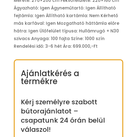
Mérete: 270×200 cm Fekvőfelülete: 220×160 cm
Ágyazható: Igen Ágyneműtartó: Igen Állítható
fejtámla: Igen Állítható kartámla: Nem Kérhető
más karfával: Igen Mozgatható háttámla előre
hátra: Igen Ülőfelület típusa: Hullámrugó + N30
szivacs Anyaga: 100 fajta Színe: 1000 szín
Rendelési idő: 3-6 hét Ára: 699.000,-Ft
Ajánlatkérés a
termékre
Kérj személyre szabott
bútorajánlatot –
csapatunk 24 órán belül
válaszol!