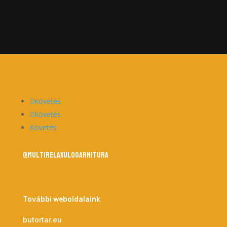
Követés
Követés
Követés
@multirelaxulogarnitura
További weboldalaink
butortar.eu