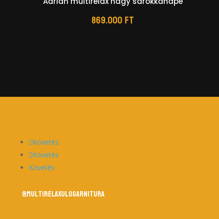
Adrian multirelax nagy sarokkanapé
869.000
Ft
Követés
Követés
Követés
@multirelaxulogarnitura