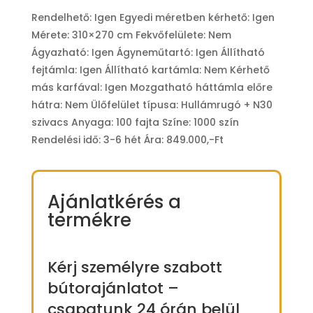
Rendelhető: Igen Egyedi méretben kérhető: Igen
Mérete: 310×270 cm Fekvőfelülete: Nem
Ágyazható: Igen Ágyneműtartó: Igen Állítható
fejtámla: Igen Állítható kartámla: Nem Kérhető
más karfával: Igen Mozgatható háttámla előre
hátra: Nem Ülőfelület típusa: Hullámrugó + N30
szivacs Anyaga: 100 fajta Színe: 1000 szín
Rendelési idő: 3-6 hét Ára: 849.000,-Ft
Ajánlatkérés a
termékre
Kérj személyre szabott
bútorajánlatot –
csapatunk 24 órán belül