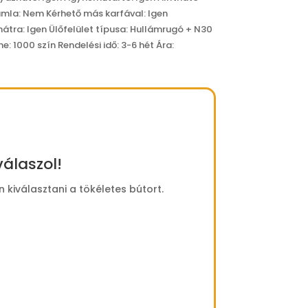
támla: Nem Kérhető más karfával: Igen
tra: Igen Ülőfelület típusa: Hullámrugó + N30
e: 1000 szín Rendelési idő: 3-6 hét Ára:
álaszol!
kiválasztani a tökéletes bútort.