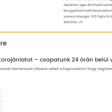
fejtámla: Igen Állítható kar
Mozgatható háttámla előre há
szivacs Anyaga: 100 fajta Szín
699.000,-Ft
re
torajánlatot – csapatunk 24 órán belül v
patunk hamarosan felveszi veled a kapcsolatot, hogy segítsen 