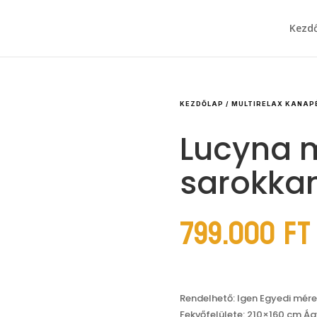
Kezd
KEZDŐLAP
/
MULTIRELAX KANAP
Lucyna m
sarokka
799.000
Ft
Rendelhető: Igen Egyedi mér
Fekvőfelülete: 210×160 cm Ág