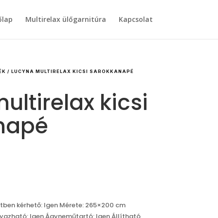
őlap
Multirelax ülőgarnitúra
Kapcsolat
ÉK
/ LUCYNA MULTIRELAX KICSI SAROKKANAPÉ
ultirelax kicsi
napé
etben kérhető: Igen Mérete: 265×200 cm
yazható: Igen Ágyneműtartó: Igen Állítható