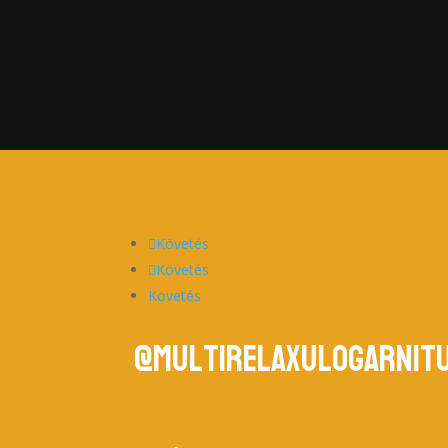
Követés
Követés
Követés
@multirelaxulogarnit